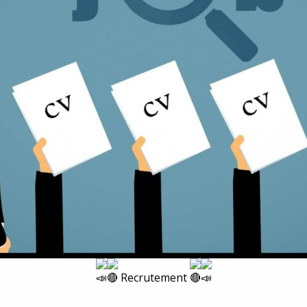
omIP
ad Connect
id
Service
ur-X
Recrutement