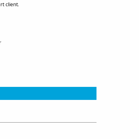
 client.
r