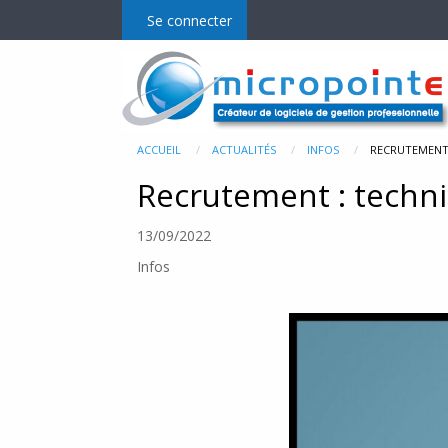
Se connecter
Micro Gestion
Mo
ACCUEIL
ACTUALITÉS
INFOS
RECRUTEMENT 
Recrutement : techni
La gamme
E-C
13/09/2022
Fonctionnalités et prix
MgPD
Infos
MgR
MgM
MgP
Bala