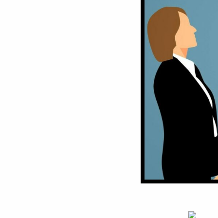
MgC
Myri
Wyn
Web 
Fact