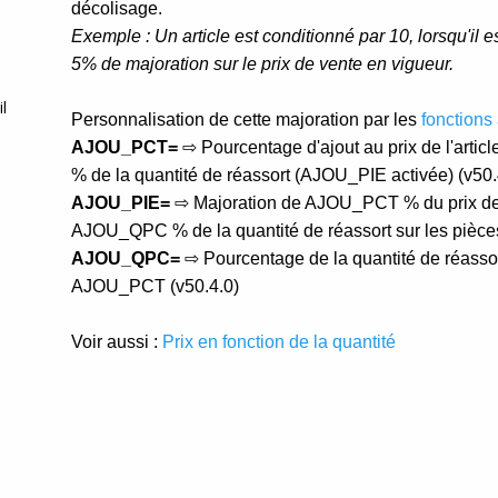
omIP
ad Connect
id
l
Service
ur-X