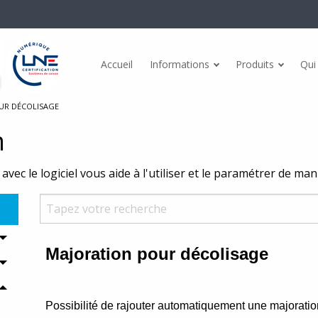
Accueil
Informations
Produits
Qui
Actualités
dules
Points forts
UR DÉCOLISAGE
Témoignages
n
ommerce Mg@BtoB BtoC
Gestion de stock
Conformités
avec le logiciel vous aide à l'utiliser et le paramétrer de ma
A Inventaire Android
Etiquettes
CGV
eport
Fidélité client
Facturation électronique
ail
Multi-sites
esage
Dématérialisation des tickets
nce PC
Facturation électronique