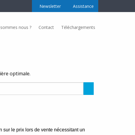
Newsletter
Assistance
 sommes nous ?
Contact
Téléchargements
Secteurs d’activités
Nos secteurs d’activités
nière optimale.
Regroupement producteur
Alimentation
Rechercher
Taille-Couleur