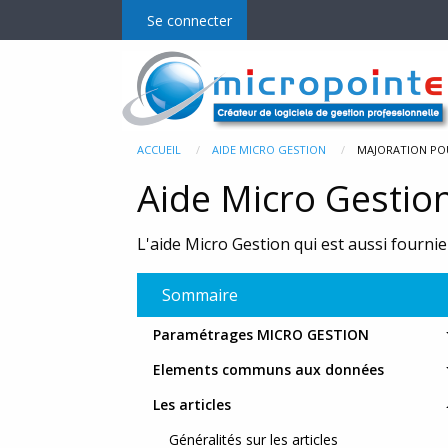
Se connecter
Micro Gestion
Mo
ACCUEIL
AIDE MICRO GESTION
MAJORATION PO
Aide Micro Gestio
La gamme
E-C
L'aide Micro Gestion qui est aussi fournie 
Fonctionnalités et prix
MgPD
MgR
Sommaire
MgM
Paramétrages MICRO GESTION
Elements communs aux données
MgP
Les articles
Bala
Généralités sur les articles