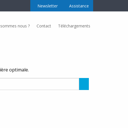
Newsletter
Assistance
 sommes nous ?
Contact
Téléchargements
Secteurs d’activités
Nos secteurs d’activités
nière optimale.
Regroupement producteur
Alimentation
Rechercher
Taille-Couleur