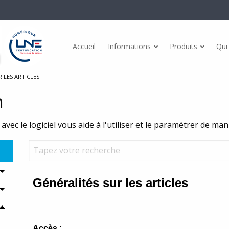
Accueil
Informations
Produits
Qui
Actualités
dules
Points forts
 LES ARTICLES
Témoignages
n
ommerce Mg@BtoB BtoC
Gestion de stock
Conformités
avec le logiciel vous aide à l'utiliser et le paramétrer de ma
A Inventaire Android
Etiquettes
CGV
eport
Fidélité client
Facturation électronique
ail
Multi-sites
esage
Dématérialisation des tickets
nce PC
Facturation électronique