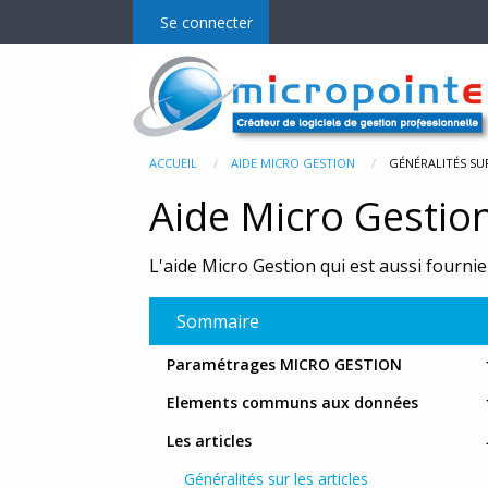
Se connecter
Micro Gestion
Mo
ACCUEIL
AIDE MICRO GESTION
GÉNÉRALITÉS SUR
Aide Micro Gestio
La gamme
E-C
L'aide Micro Gestion qui est aussi fournie 
Fonctionnalités et prix
MgPD
MgR
Sommaire
MgM
Paramétrages MICRO GESTION
Elements communs aux données
MgP
Les articles
Bala
Généralités sur les articles