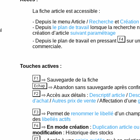
omIP
ad Connect
id
l
Service
ur-X