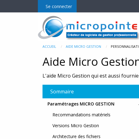
Se connecter
Micro Gestion
Mo
ACCUEIL
AIDE MICRO GESTION
PERSONNALISAT
Aide Micro Gestio
La gamme
E-C
L'aide Micro Gestion qui est aussi fournie 
Fonctionnalités et prix
MgPD
MgR
Sommaire
MgM
Paramétrages MICRO GESTION
Recommandations matériels
MgP
Versions Micro Gestion
Bala
Architecture des fichiers