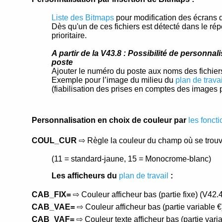
omIP
ad Connect
id
Service
ur-X