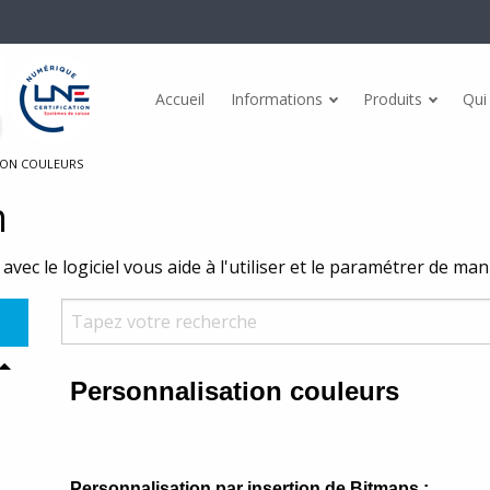
Accueil
Informations
Produits
Qui
Actualités
dules
Points forts
ION COULEURS
Témoignages
n
ommerce Mg@BtoB BtoC
Gestion de stock
Conformités
avec le logiciel vous aide à l'utiliser et le paramétrer de ma
A Inventaire Android
Etiquettes
CGV
eport
Fidélité client
Facturation électronique
ail
Multi-sites
esage
Dématérialisation des tickets
nce PC
Facturation électronique