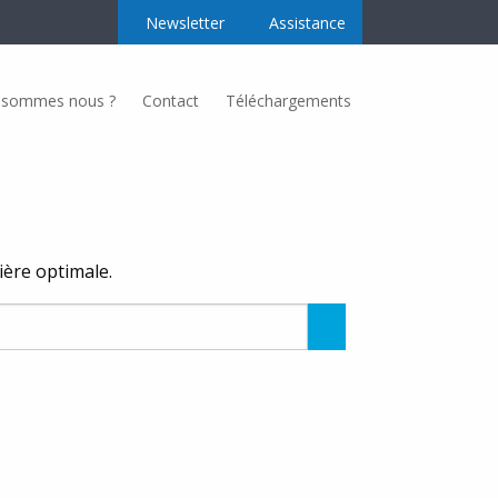
Newsletter
Assistance
 sommes nous ?
Contact
Téléchargements
Secteurs d’activités
Nos secteurs d’activités
nière optimale.
Regroupement producteur
Alimentation
Rechercher
Taille-Couleur