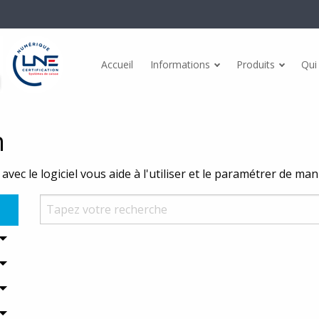
Accueil
Informations
Produits
Qui
Actualités
dules
Points forts
Témoignages
n
ommerce Mg@BtoB BtoC
Gestion de stock
Conformités
avec le logiciel vous aide à l'utiliser et le paramétrer de ma
A Inventaire Android
Etiquettes
CGV
eport
Fidélité client
Facturation électronique
ail
Multi-sites
esage
Dématérialisation des tickets
nce PC
Facturation électronique