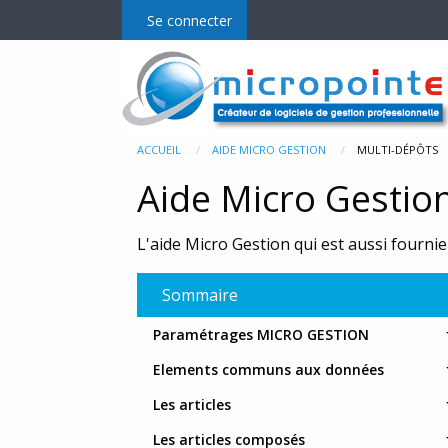
Se connecter
Micro Gestion
Mo
ACCUEIL
AIDE MICRO GESTION
MULTI-DÉPÔTS
Aide Micro Gestio
La gamme
E-C
L'aide Micro Gestion qui est aussi fournie 
Fonctionnalités et prix
MgPD
MgR
Sommaire
MgM
Paramétrages MICRO GESTION
Elements communs aux données
MgP
Les articles
Bala
Les articles composés