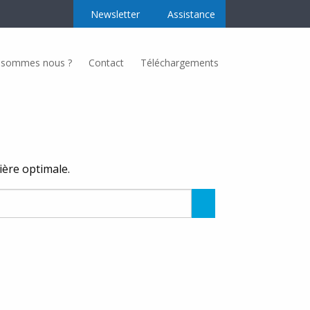
Newsletter
Assistance
 sommes nous ?
Contact
Téléchargements
Secteurs d’activités
Nos secteurs d’activités
nière optimale.
Regroupement producteur
Alimentation
Rechercher
Taille-Couleur